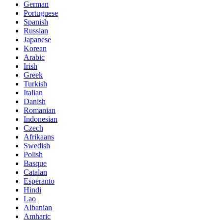
German
Portuguese
Spanish
Russian
Japanese
Korean
Arabic
Irish
Greek
Turkish
Italian
Danish
Romanian
Indonesian
Czech
Afrikaans
Swedish
Polish
Basque
Catalan
Esperanto
Hindi
Lao
Albanian
Amharic