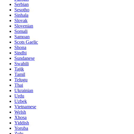
Serbian
Sesotho
Sinhala
Slovak
Slovenian
Somali
Samoan
Scots Gaelic
Shona
Sindhi
Sundanese
Swahili
Tajik
Tamil
Telugu
Thai
Ukrainian
Urdu
Uzbek
Vietnamese
Welsh
Xhosa
Yiddish
Yoruba
Zulu