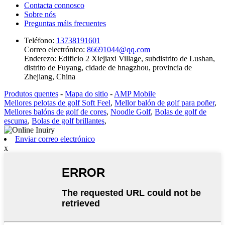
Contacta connosco
Sobre nós
Preguntas máis frecuentes
Teléfono:
13738191601
Correo electrónico:
86691044@qq.com
Enderezo:
Edificio 2 Xiejiaxi Village, subdistrito de Lushan,
distrito de Fuyang, cidade de hnagzhou, provincia de
Zhejiang, China
Produtos quentes
-
Mapa do sitio
-
AMP Mobile
Mellores pelotas de golf Soft Feel
,
Mellor balón de golf para poñer
,
Mellores balóns de golf de cores
,
Noodle Golf
,
Bolas de golf de
escuma
,
Bolas de golf brillantes
,
Enviar correo electrónico
x