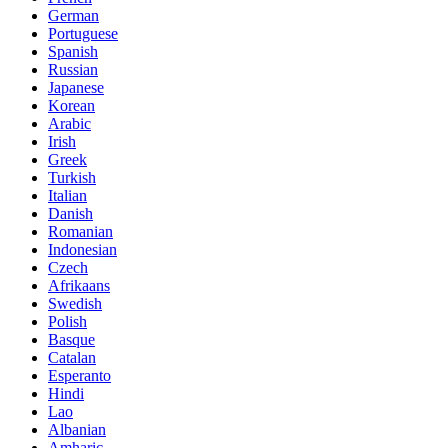
German
Portuguese
Spanish
Russian
Japanese
Korean
Arabic
Irish
Greek
Turkish
Italian
Danish
Romanian
Indonesian
Czech
Afrikaans
Swedish
Polish
Basque
Catalan
Esperanto
Hindi
Lao
Albanian
Amharic