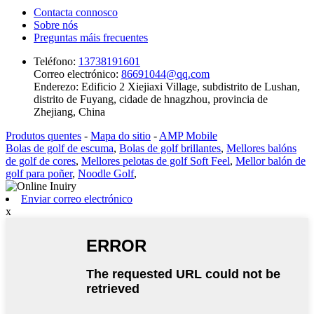
Contacta connosco
Sobre nós
Preguntas máis frecuentes
Teléfono:
13738191601
Correo electrónico:
86691044@qq.com
Enderezo:
Edificio 2 Xiejiaxi Village, subdistrito de Lushan,
distrito de Fuyang, cidade de hnagzhou, provincia de
Zhejiang, China
Produtos quentes
-
Mapa do sitio
-
AMP Mobile
Bolas de golf de escuma
,
Bolas de golf brillantes
,
Mellores balóns
de golf de cores
,
Mellores pelotas de golf Soft Feel
,
Mellor balón de
golf para poñer
,
Noodle Golf
,
Enviar correo electrónico
x